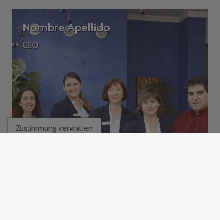
Nombre Apellido
CEO
infopaagees.com
Zustimmung verwalten
672 773 709